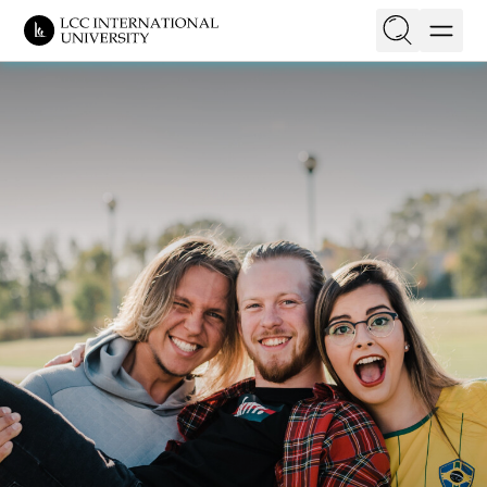
EN
LT
On this page
Tapatybė
Kokybės užtikrinimas
Vadovybė
Krikščioniška misija
Studentų miestelis
Faktai ir naujienos