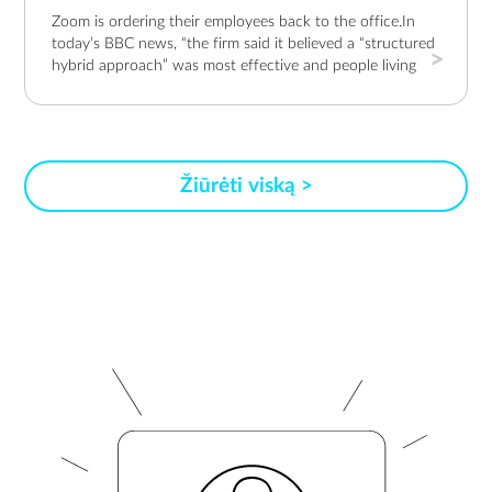
Zoom is ordering their employees back to the office.In
today’s BBC news, “the firm said it believed a “structured
hybrid approach” was most effective and people living
within 50 miles (80km) of an office should work in
person at least twice a week” (8 Aug. 2023, Sherman,
https://www.bbc.com/news/business-66432173)Why are
employers convinced that putting humans in the same
room at least a few days week is preferred over working
Žiūrėti viską >
through a screen all week?For the same reason, our
university requires all online master’s degree students to
physically attend classes 2 of the 52 weeks in a year.LCC
International University offers two master’s degrees
delivered online. But we require students and faculty to
fly, sometimes literally halfway around the world, to
attend a Summer Residency Session on-campus and in
person. And we insist they come; it’s required (except for
during the COVID-19 pandemic).I can quickly note four
(4) reasons that teaching and learning are facilitated
when people are physically in the same room: Zest,
Observation, Opportunity, and Motivation (ZOOM).Zest:
Teachers simply have more zest in person. Teaching online
is wonderful for many reasons but jokes just don’t have