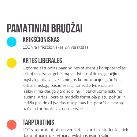
PAMATINIAI BRUOŽAI
KRIKŠČIONIŠKAS
LCC yra krikščioniškas universitetas.
ARTES LIBERALES
Ugdome aštuonias pagrindines studentų kompetencijas:
kritinį mąstymą, gebėjimą valdyti konfliktus, gebėjimą
mąstyti globaliai, veiksmingos komunikacijos įgūdžius,
krikščioniškąją pasaulėžiūrą, tarnystę lyderiaujant,
išsilavinimą daugelyje disciplinų ir bendruomeniškumo
jausmą. Artes liberales modelis formuoja platų požiūrį ir
leidžia pasirinkti įvairias disciplinas bei pabrėžia svarbą
pačiam formuoti savo asmenybę.
TARPTAUTINIS
LCC yra tarptautinis universitetas, kur tiek studentai, tiek
darbuotojai ir dėstytojai atvyksta iš įvairių šalių.