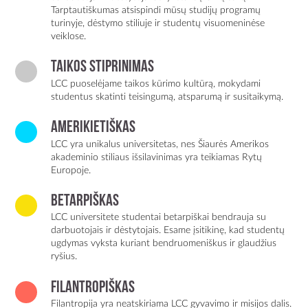
Tarptautiškumas atsispindi mūsų studijų programų
turinyje, dėstymo stiliuje ir studentų visuomeninėse
veiklose.
Taikos stiprinimas
LCC puoselėjame taikos kūrimo kultūrą, mokydami
studentus skatinti teisingumą, atsparumą ir susitaikymą.
AMERIKIETIŠKAS
LCC yra unikalus universitetas, nes Šiaurės Amerikos
akademinio stiliaus išsilavinimas yra teikiamas Rytų
Europoje.
BETARPIŠKAS
LCC universitete studentai betarpiškai bendrauja su
darbuotojais ir dėstytojais. Esame įsitikinę, kad studentų
ugdymas vyksta kuriant bendruomeniškus ir glaudžius
ryšius.
FILANTROPIŠKAS
Filantropija yra neatskiriama LCC gyvavimo ir misijos dalis.