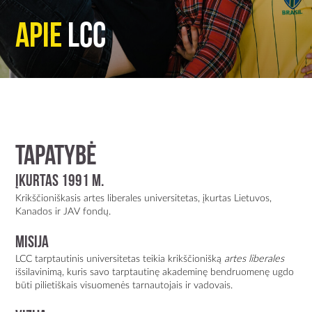
Naujienlaiškis Ir Archyvas
Apie
LCC
Contact Us
Tapatybė
ĮKURTAS 1991 M.
Krikščioniškasis artes liberales universitetas, įkurtas Lietuvos,
Kanados ir JAV fondų.
Misija
LCC tarptautinis universitetas teikia krikščionišką
artes liberales
išsilavinimą, kuris savo tarptautinę akademinę bendruomenę ugdo
būti pilietiškais visuomenės tarnautojais ir vadovais.