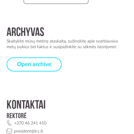
Archyvas
Skaitykite mūsų metinę ataskaitą, sužinokite apie svarbiausius
metų įvykius bei faktus ir susipažinkite su sėkmės istorijomis!
Open archive
Kontaktai
Rektorė
+370 46 241 410
president@lcc.lt