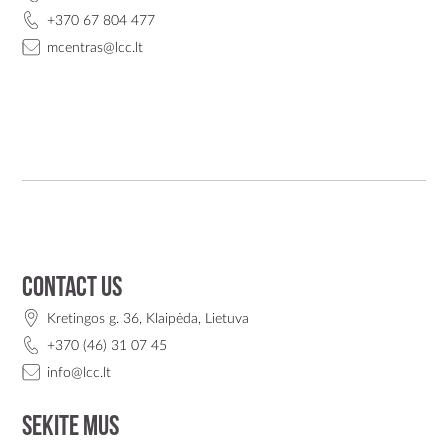
+370 67 804 477
mcentras@lcc.lt
Contact Us
Kretingos g. 36, Klaipėda, Lietuva
+370 (46) 31 07 45
info@lcc.lt
Sekite mus