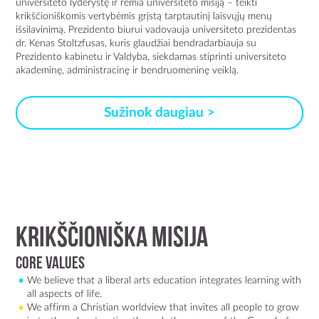
universiteto lyderystę ir remia universiteto misiją – teikti
krikščioniškomis vertybėmis grįstą tarptautinį laisvųjų menų
išsilavinimą. Prezidento biurui vadovauja universiteto prezidentas
dr. Kenas Stoltzfusas, kuris glaudžiai bendradarbiauja su
Prezidento kabinetu ir Valdyba, siekdamas stiprinti universiteto
akademinę, administracinę ir bendruomeninę veiklą.
Sužinok daugiau >
KRIKŠČIONIŠKA MISIJA
Core values
We believe that a liberal arts education integrates learning with
all aspects of life.
We affirm a Christian worldview that invites all people to grow