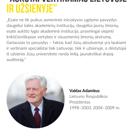
ir užsienyje”
„Esate ne tik puikus asmeninės iniciatyvos ugdymo pavyzdys
daugeliui šalies akademinių institucijų, daugeliui jaunų žmonių,
esate aukšto lygio akademinė institucija, prasmingai siejanti
krikščioniškąsias vertybes ir visuomeninį žmonių atvirumą.
Geriausias to pavyzdys – faktai, kad Jūsų absolventai yra laukiami
ir vertinami specialistai tiek Lietuvoje, tiek ir užsienyje, o dėstytojai
iš užsienio Jūsų universitete randa imlią, jaunatviškai drąsią
auditoriją.“
Valdas Adamkus
Lietuvos Respublikos
Prezidentas
1998–2003, 2004–2009 m.