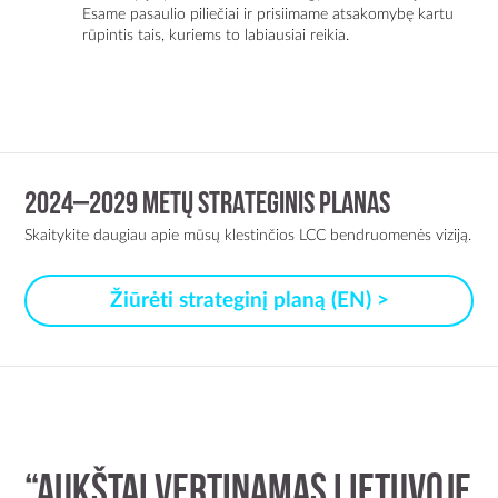
Esame pasaulio piliečiai ir prisiimame atsakomybę kartu
rūpintis tais, kuriems to labiausiai reikia.
2024–2029 METŲ STRATEGINIS PLANAS
Skaitykite daugiau apie mūsų klestinčios LCC bendruomenės viziją.
Žiūrėti strateginį planą (EN) >
“Aukštai vertinamas Lietuvoje