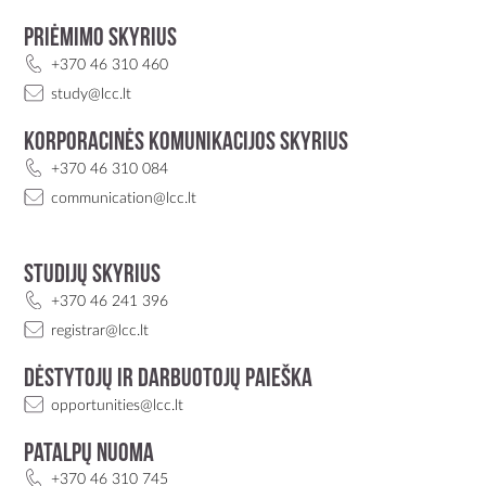
Priėmimo skyrius
+370 46 310 460
study@lcc.lt
Korporacinės komunikacijos skyrius
+370 46 310 084
communication@lcc.lt
Studijų skyrius
+370 46 241 396
registrar@lcc.lt
Dėstytojų ir darbuotojų paieška
opportunities@lcc.lt
Patalpų nuoma
+370 46 310 745