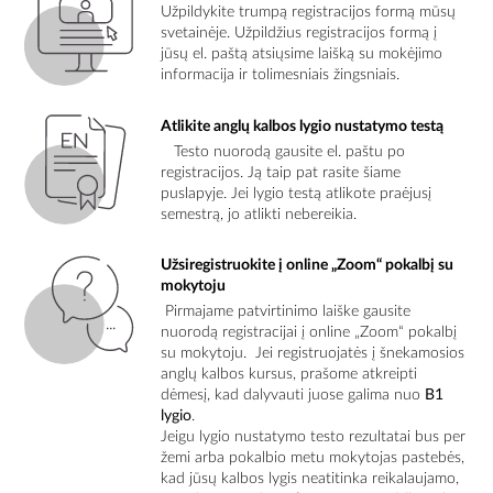
Užpildykite trumpą registracijos formą mūsų
svetainėje. Užpildžius registracijos formą į
jūsų el. paštą atsiųsime laišką su mokėjimo
informacija ir tolimesniais žingsniais.
Atlikite anglų kalbos lygio nustatymo testą
Testo nuorodą gausite el. paštu po
registracijos. Ją taip pat rasite šiame
puslapyje. Jei lygio testą atlikote praėjusį
semestrą, jo atlikti nebereikia.
Užsiregistruokite į online „Zoom“ pokalbį su
mokytoju
Pirmajame patvirtinimo laiške gausite
nuorodą registracijai į online „Zoom“ pokalbį
su mokytoju. Jei registruojatės į šnekamosios
anglų kalbos kursus, prašome atkreipti
dėmesį, kad dalyvauti juose galima nuo
B1
lygio
.
Jeigu lygio nustatymo testo rezultatai bus per
žemi arba pokalbio metu mokytojas pastebės,
kad jūsų kalbos lygis neatitinka reikalaujamo,