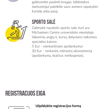
galėtumėte pasiimti knygas, bibliotekos
darbuotojui pateikite savo asmens tapatybės
kortelę arba pasą.
Sporto salė
Galimybė naudotis sporto sale, kuri yra
Michaelsen Centre universiteto miestelyje.
Vakarinių anglų k. kursų dalyviams taikomos
specialios kainos:
5 Eur - vienkartiniam apsilankymui
30 Eur - renkantis mėnesinį abonementą
(apsilankymų skaičius neribojamas).
Registracijos eiga
Užpildykite registracijos formą