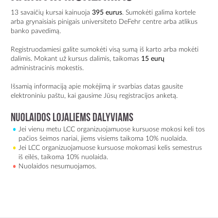
13 savaičių kursai kainuoja
395 eurus
. Sumokėti galima kortele
arba grynaisiais pinigais universiteto DeFehr centre arba atlikus
banko pavedimą.
Registruodamiesi galite sumokėti visą sumą iš karto arba mokėti
dalimis. Mokant už kursus dalimis, taikomas
15 eurų
administracinis mokestis.
Išsamią informaciją apie mokėjimą ir svarbias datas gausite
elektroniniu paštu, kai gausime Jūsų registracijos anketą.
NUOLAIDOS LOJALIEMS DALYVIAMS
Jei vienu metu LCC organizuojamuose kursuose mokosi keli tos
pačios šeimos nariai, jiems visiems taikoma 10% nuolaida.
Jei LCC organizuojamuose kursuose mokomasi kelis semestrus
iš eilės, taikoma 10% nuolaida.
Nuolaidos nesumuojamos.