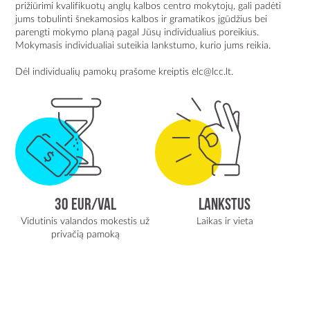
prižiūrimi kvalifikuotų anglų kalbos centro mokytojų, gali padėti
jums tobulinti šnekamosios kalbos ir gramatikos įgūdžius bei
parengti mokymo planą pagal Jūsų individualius poreikius.
Mokymasis individualiai suteikia lankstumo, kurio jums reikia.
Dėl individualių pamokų prašome kreiptis
elc@lcc.lt
.
30 eur/val
Lankstus
Vidutinis valandos mokestis už
Laikas ir vieta
privačią pamoką