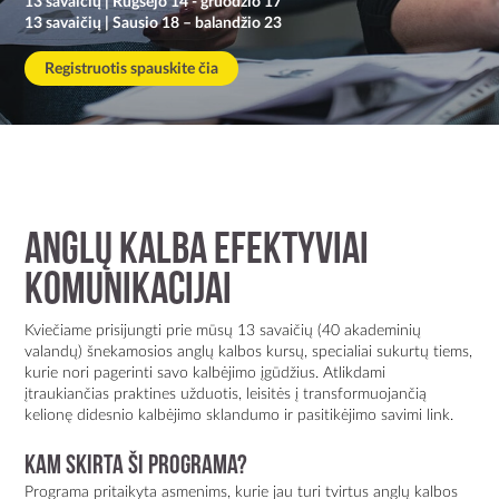
13 savaičių | Rugsėjo 14 - gruodžio 17
Kontaktai
13 savaičių | Sausio 18 – balandžio 23
Registruotis spauskite čia
ANGLŲ KALBA EFEKTYVIAI
KOMUNIKACIJAI
Kviečiame prisijungti prie mūsų 13 savaičių (40 akademinių
valandų) šnekamosios anglų kalbos kursų, specialiai sukurtų tiems,
kurie nori pagerinti savo kalbėjimo įgūdžius. Atlikdami
įtraukiančias praktines užduotis, leisitės į transformuojančią
kelionę didesnio kalbėjimo sklandumo ir pasitikėjimo savimi link.
KAM SKIRTA ŠI PROGRAMA?
Programa pritaikyta asmenims, kurie jau turi tvirtus anglų kalbos