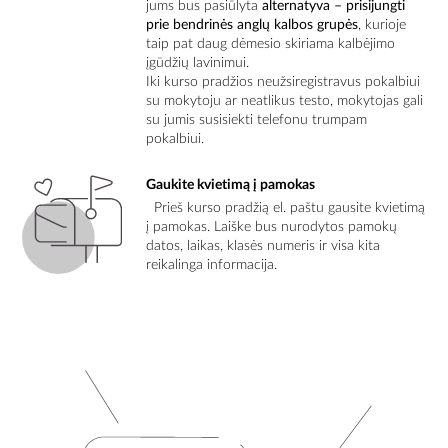
jums bus pasiūlyta
alternatyva – prisijungti
prie bendrinės anglų kalbos grupės
, kurioje
taip pat daug dėmesio skiriama kalbėjimo
įgūdžių lavinimui.
Iki kurso pradžios neužsiregistravus pokalbiui
su mokytoju ar neatlikus testo, mokytojas gali
su jumis susisiekti telefonu trumpam
pokalbiui.
Gaukite kvietimą į pamokas
Prieš kurso pradžią el. paštu gausite kvietimą
į pamokas. Laiške bus nurodytos pamokų
datos, laikas, klasės numeris ir visa kita
reikalinga informacija.