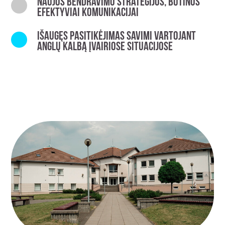
Naujos bendravimo strategijos, būtinos
efektyviai komunikacijai
Išaugęs pasitikėjimas savimi vartojant
anglų kalbą įvairiose situacijose