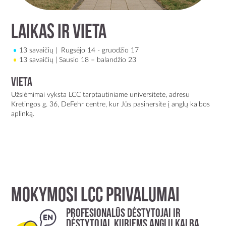
Laikas ir vieta
13 savaičių | Rugsėjo 14 - gruodžio 17
13 savaičių | Sausio 18 – balandžio 23
Vieta
Užsiėmimai vyksta
LCC tarptautiniame universitete, adresu
Kretingos g. 36, DeFehr centre
, kur Jūs pasinersite į anglų kalbos
aplinką.
Mokymosi LCC privalumai
Profesionalūs dėstytojai ir
dėstytojai, kuriems anglų kalba