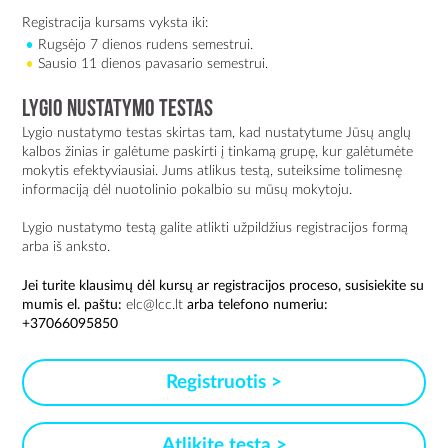
Registracija kursams vyksta iki:
Rugsėjo 7 dienos rudens semestrui.
Sausio 11 dienos pavasario semestrui.
Lygio nustatymo testas
Lygio nustatymo testas skirtas tam, kad nustatytume Jūsų anglų
kalbos žinias ir galėtume paskirti į tinkamą grupę, kur galėtumėte
mokytis efektyviausiai. Jums atlikus testą, suteiksime tolimesnę
informaciją dėl nuotolinio pokalbio su mūsų mokytoju.
Lygio nustatymo testą galite atlikti užpildžius registracijos formą
arba iš anksto.
Jei turite klausimų dėl kursų ar registracijos proceso, susisiekite su
mumis el. paštu:
elc@lcc.lt
arba telefono numeriu:
+37066095850
Registruotis >
Atlikite testą >