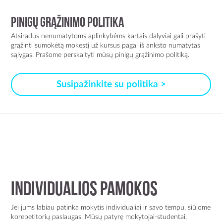
Pinigų grąžinimo politika
Atsiradus nenumatytoms aplinkybėms kartais dalyviai gali prašyti
grąžinti sumokėtą mokestį už kursus pagal iš anksto numatytas
sąlygas. Prašome perskaityti mūsų pinigų grąžinimo politiką.
Susipažinkite su politika >
INDIVIDUALIOS PAMOKOS
Jei jums labiau patinka mokytis individualiai ir savo tempu, siūlome
korepetitorių paslaugas. Mūsų patyrę mokytojai-studentai,