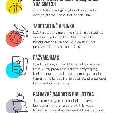
yra gimtoji
Jums dėstys gimtąją anglų kalba kalbantys
dėstytojai arba licencijuoti specialistai.
Tarptautinė aplinka
LCC tarptautiniame universitete visos studijos
vyksta anglų kalba. Net 80% visos LCC
bendruomenės yra atvykę iš daugiau nei
penkiasdešimties pasaulio šalių.
Pažymėjimas
Išlankius daugiau nei 80% pamokų ir išlaikius
testą kursų pabaigoje, gausite pažymėjimą,
kuriame nurodoma lankytų pamokų valandos
tam tikrame kalbos lygyje pagal Bendrą Europos
kalbų vertinimo sistemą.
Galimybė naudotis biblioteka
Kursų metu, galėsite naudotis universiteto
biblioteka ir anglų kalba skaityti knygas,
laikraščius, žurnalus bei žiūrėti filmus. Tam, kad