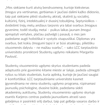
„Mes siekiame kurti atvirą bendruomenę, kurioje kiekvienas
žmogus yra vertinamas, gerbiamas ir jaučiasi dalimi kažko didesnio,
taip pat siekiame plėsti studentų akiratį, skatinti jų socialinį,
kultūrinį, fizinį, intelektualinį ir dvasinį tobulėjimą. Septyniolikos –
dvidešimt trejų metų amžiaus tarpsnis yra labai svarbus žmogaus
gyvenime, todėl studijų metai – puikus laikas jaunam žmogui
apmąstyti vertybes, plačiau pažvelgti į pasaulį, o mes jam
padedame augti holistiškai ir vystytis visapusiškai. Diplomas yra
svarbus, bet kokiu žmogumi tapsi ir ar būsi atsakingu, pilietišku
visuomenės dalyviu – ne mažiau svarbu”, – sako LCC tarptautinio
universiteto prorektorė Studentų ugdymo reikalams Margarita
Pavlovič.
Studentų visuomeninio ugdymo skyrius studentams padeda
adaptuotis prie gyvenimo kitame mieste ar šalyje, padeda užmegzti
ryšius su kitais studentais, kuria aplinką, kurioje jie jaučiasi saugiai
ir komfortiškai. LCC tarptautiniame universitete kasmet
įgyvendinama ne viena studentų ugdymo programa, rūpinamasi
jaunuolių psichologine, dvasine būkle, padedama siekti
akademinių aukštumų. Studentų visuomeninio ugdymo skyriuje
esantis Karjeros centras padeda jaunuoliams atrasti savo
gebėjimus ir pasirinkti sritį darbui, taip pat gelbėja vasaros darbo ir