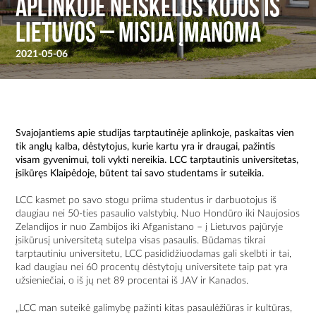
aplinkoje neiškėlus kojos iš
Lietuvos – misija įmanoma
2021-05-06
Svajojantiems apie studijas tarptautinėje aplinkoje, paskaitas vien
tik anglų kalba, dėstytojus, kurie kartu yra ir draugai, pažintis
visam gyvenimui, toli vykti nereikia. LCC tarptautinis universitetas,
įsikūręs Klaipėdoje, būtent tai savo studentams ir suteikia.
LCC kasmet po savo stogu priima studentus ir darbuotojus iš
daugiau nei 50-ties pasaulio valstybių. Nuo Hondūro iki Naujosios
Zelandijos ir nuo Zambijos iki Afganistano – į Lietuvos pajūryje
įsikūrusį universitetą sutelpa visas pasaulis. Būdamas tikrai
tarptautiniu universitetu, LCC pasididžiuodamas gali skelbti ir tai,
kad daugiau nei 60 procentų dėstytojų universitete taip pat yra
užsieniečiai, o iš jų net 89 procentai iš JAV ir Kanados.
„LCC man suteikė galimybę pažinti kitas pasaulėžiūras ir kultūras,