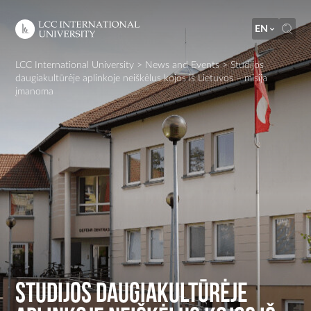
EN
LCC International University
>
News and Events
>
Studijos
daugiakultūrėje aplinkoje neiškėlus kojos iš Lietuvos – misija
įmanoma
Studijos daugiakultūrėje