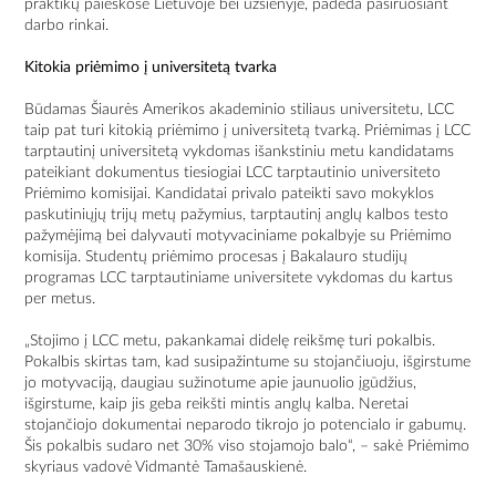
praktikų paieškose Lietuvoje bei užsienyje, padeda pasiruošiant
darbo rinkai.
Kitokia priėmimo į universitetą tvarka
Būdamas Šiaurės Amerikos akademinio stiliaus universitetu, LCC
taip pat turi kitokią priėmimo į universitetą tvarką. Priėmimas į LCC
tarptautinį universitetą vykdomas išankstiniu metu kandidatams
pateikiant dokumentus tiesiogiai LCC tarptautinio universiteto
Priėmimo komisijai. Kandidatai privalo pateikti savo mokyklos
paskutiniųjų trijų metų pažymius, tarptautinį anglų kalbos testo
pažymėjimą bei dalyvauti motyvaciniame pokalbyje su Priėmimo
komisija. Studentų priėmimo procesas į Bakalauro studijų
programas LCC tarptautiniame universitete vykdomas du kartus
per metus.
„Stojimo į LCC metu, pakankamai didelę reikšmę turi pokalbis.
Pokalbis skirtas tam, kad susipažintume su stojančiuoju, išgirstume
jo motyvaciją, daugiau sužinotume apie jaunuolio įgūdžius,
išgirstume, kaip jis geba reikšti mintis anglų kalba. Neretai
stojančiojo dokumentai neparodo tikrojo jo potencialo ir gabumų.
Šis pokalbis sudaro net 30% viso stojamojo balo“, – sakė Priėmimo
skyriaus vadovė Vidmantė Tamašauskienė.