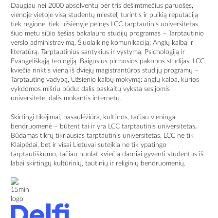
Daugiau nei 2000 absolventų per tris dešimtmečius paruošęs,
vienoje vietoje visą studentų miestelį turintis ir puikią reputaciją
tiek regione, tiek užsienyje pelnęs LCC tarptautinis universitetas
šiuo metu siūlo šešias bakalauro studijų programas – Tarptautinio
verslo administravimą, Šiuolaikinę komunikaciją, Anglų kalbą ir
literatūrą, Tarptautinius santykius ir vystymą, Psichologiją ir
Evangeliškąją teologiją. Baigusius pirmosios pakopos studijas, LCC
kviečia rinktis vieną iš dviejų magistrantūros studijų programų –
Tarptautinę vadybą, Užsienio kalbų mokymą: anglų kalba, kurios
vykdomos mišriu būdu: dalis paskaitų vyksta sesijomis
universitete, dalis mokantis internetu.
Skirtingi tikėjimai, pasaulėžiūra, kultūros, tačiau vieninga
bendruomenė – būtent tai ir yra LCC tarptautinis universitetas
.
Būdamas tikrų tikriausias tarptautinis universitetas, LCC ne tik
Klaipėdai, bet ir visai Lietuvai suteikia ne tik ypatingo
tarptautiškumo, tačiau nuolat kviečia darniai gyventi studentus iš
labai skirtingų kultūrinių, tautinių ir religinių bendruomenių.