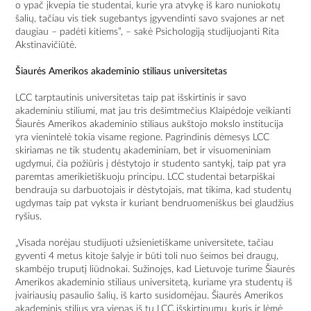
o ypač įkvepia tie studentai, kurie yra atvykę iš karo nuniokotų
šalių, tačiau vis tiek sugebantys įgyvendinti savo svajones ar net
daugiau – padėti kitiems”, – sakė Psichologiją studijuojanti Rita
Akstinavičiūtė.
Šiaurės Amerikos akademinio stiliaus universitetas
LCC tarptautinis universitetas taip pat išskirtinis ir savo
akademiniu stiliumi, mat jau tris dešimtmečius Klaipėdoje veikianti
Šiaurės Amerikos akademinio stiliaus aukštojo mokslo institucija
yra vienintelė tokia visame regione. Pagrindinis dėmesys LCC
skiriamas ne tik studentų akademiniam, bet ir visuomeniniam
ugdymui, čia požiūris į dėstytojo ir studento santykį, taip pat yra
paremtas amerikietiškuoju principu. LCC studentai betarpiškai
bendrauja su darbuotojais ir dėstytojais, mat tikima, kad studentų
ugdymas taip pat vyksta ir kuriant bendruomeniškus bei glaudžius
ryšius.
„Visada norėjau studijuoti užsienietiškame universitete, tačiau
gyventi 4 metus kitoje šalyje ir būti toli nuo šeimos bei draugų,
skambėjo truputį liūdnokai. Sužinojęs, kad Lietuvoje turime Šiaurės
Amerikos akademinio stiliaus universitetą, kuriame yra studentų iš
įvairiausių pasaulio šalių, iš karto susidomėjau. Šiaurės Amerikos
akademinis stilius yra vienas iš tų LCC išskirtinumų, kuris ir lėmė