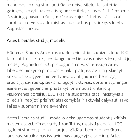
mano pasirinkimą studijuoti šiame universitete. Tai suteikia
galimybę lankyti užsienietišką universitetą ir susipažinti žmonėmis
iš skirtingų pasaulio šalių, neiškėlus kojos iš Lietuvos“, – sakė
Tarptautinio verslo administravimo studijas pasirinkęs vilnietis
Augustas Jurkus.
Artes Liberales studijų modelis
Būdamas Šiaurės Amerikos akademinio stiliaus universitetu, LCC
taip pat turi ir kitokį, nei daugumoje Lietuvos universitetų, studijų
modelį. Pagrindinis LCC propaguojamo vakarietiškojo Artes
Liberales mokymo principas – teikti platų išsilavinimą, skiepyti
krikščioniško gyvenimo vertybes, lavinti jaunimo bendrąją
erudiciją, saviraišką, siekiama ugdyti aktyvias, doras ir sąžiningas
asmenybes, gebančias prisitaikyti prie nuolat kintančių
visuomenės poreikių. LCC skatina studentus tapti iniciatyviais
piliečiais, nebijoti prisiimti atsakomybės ir aktyviai dalyvauti savo
šalies visuomeniniame gyvenime.
Artes Liberales studijų modelio dėka ugdomas studentų kritinis
mąstymas, gebėjimas valdyti konfliktus, mąstyti globaliai. LCC
ugdomi studentų komunikacijos įgūdžiai, bendruomeniškumo
jausmas, suteikiamas išsilavinimas daugelyje disciplinų. Artes