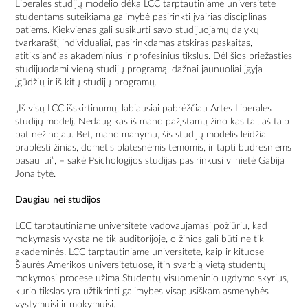
Liberales studijų modelio dėka LCC tarptautiniame universitete
studentams suteikiama galimybė pasirinkti įvairias disciplinas
patiems. Kiekvienas gali susikurti savo studijuojamų dalykų
tvarkaraštį individualiai, pasirinkdamas atskiras paskaitas,
atitiksiančias akademinius ir profesinius tikslus. Dėl šios priežasties
studijuodami vieną studijų programą, dažnai jaunuoliai įgyja
įgūdžių ir iš kitų studijų programų.
„Iš visų LCC išskirtinumų, labiausiai pabrėžčiau Artes Liberales
studijų modelį. Nedaug kas iš mano pažįstamų žino kas tai, aš taip
pat nežinojau. Bet, mano manymu, šis studijų modelis leidžia
praplėsti žinias, domėtis platesnėmis temomis, ir tapti budresniems
pasauliui”, – sakė Psichologijos studijas pasirinkusi vilnietė Gabija
Jonaitytė.
Daugiau nei studijos
LCC tarptautiniame universitete vadovaujamasi požiūriu, kad
mokymasis vyksta ne tik auditorijoje, o žinios gali būti ne tik
akademinės. LCC tarptautiniame universitete, kaip ir kituose
Šiaurės Amerikos universitetuose, itin svarbią vietą studentų
mokymosi procese užima Studentų visuomeninio ugdymo skyrius,
kurio tikslas yra užtikrinti galimybes visapusiškam asmenybės
vystymuisi ir mokymuisi.