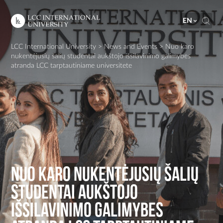
EN
LCC International University
>
News and Events
>
Nuo karo
nukentėjusių šalių studentai aukštojo išsilavinimo galimybes
atranda LCC tarptautiniame universitete
Nuo karo nukentėjusių šalių
studentai aukštojo
išsilavinimo galimybes