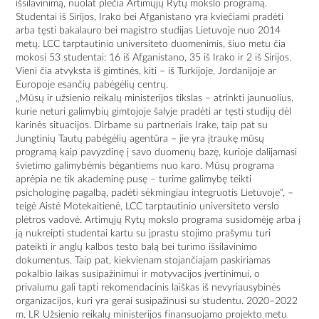
išsilavinimą, nuolat plečia Artimųjų Rytų mokslo programą.
Studentai iš Sirijos, Irako bei Afganistano yra kviečiami pradėti
arba tęsti bakalauro bei magistro studijas Lietuvoje nuo 2014
metų. LCC tarptautinio universiteto duomenimis, šiuo metu čia
mokosi 53 studentai: 16 iš Afganistano, 35 iš Irako ir 2 iš Sirijos.
Vieni čia atvyksta iš gimtinės, kiti – iš Turkijoje, Jordanijoje ar
Europoje esančių pabėgėlių centrų.
„Mūsų ir užsienio reikalų ministerijos tikslas – atrinkti jaunuolius,
kurie neturi galimybių gimtojoje šalyje pradėti ar tęsti studijų dėl
karinės situacijos. Dirbame su partneriais Irake, taip pat su
Jungtinių Tautų pabėgėlių agentūra – jie yra įtraukę mūsų
programą kaip pavyzdinę į savo duomenų bazę, kurioje dalijamasi
švietimo galimybėmis bėgantiems nuo karo. Mūsų programa
aprėpia ne tik akademinę pusę – turime galimybę teikti
psichologinę pagalbą, padėti sėkmingiau integruotis Lietuvoje“, –
teigė Aistė Motekaitienė, LCC tarptautinio universiteto verslo
plėtros vadovė. Artimųjų Rytų mokslo programa susidomėję arba į
ją nukreipti studentai kartu su įprastu stojimo prašymu turi
pateikti ir anglų kalbos testo balą bei turimo išsilavinimo
dokumentus. Taip pat, kiekvienam stojančiajam paskiriamas
pokalbio laikas susipažinimui ir motyvacijos įvertinimui, o
privalumu gali tapti rekomendacinis laiškas iš nevyriausybinės
organizacijos, kuri yra gerai susipažinusi su studentu. 2020–2022
m. LR Užsienio reikalų ministerijos finansuojamo projekto metu