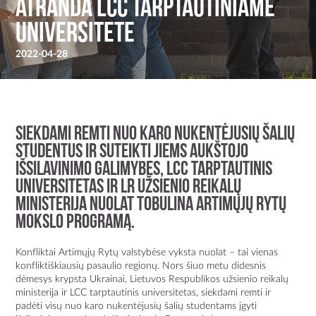
atranda LCC tarptautiniame
universitete
2022-04-28
Siekdami remti nuo karo nukentėjusių šalių
studentus ir suteikti jiems aukštojo
išsilavinimo galimybes, LCC tarptautinis
universitetas ir LR užsienio reikalų
ministerija nuolat tobulina Artimųjų Rytų
mokslo programą.
Konfliktai Artimųjų Rytų valstybėse vyksta nuolat – tai vienas
konfliktiškiausių pasaulio regionų. Nors šiuo metu didesnis
dėmesys krypsta Ukrainai, Lietuvos Respublikos užsienio reikalų
ministerija ir LCC tarptautinis universitetas, siekdami remti ir
padėti visų nuo karo nukentėjusių šalių studentams įgyti