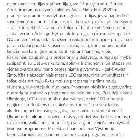
nemokamas studijas ir stipendiją gavo 15 magistrantų iš Irako.
Anot programos dalyvės irakietės Awas Simo, kuri 2020 m.
pradėjo tarptautinės vadybos magistro studijas, ji yra pagrindinė
savo šeimos maitintoja, todėl nuolaida studijų kainai yra itin svarbi
– tai leido siekti išsilavinimo ir toliau dirbant, remti šeimos narius.
„Labai vertinu Artimųjų Rytų mokslo programą ir esu dėkinga tiek
LCC universitetui, tiek LR užsienio reikalų ministerijai – programa ir
parama labai padeda kilusiems iš tokių šalių, kur žmonės nuolat
kenčia nuo karų, ginkluotų konfliktų ar finansinių krizių.
Pasisėmiau daug žinių iš profesionalių dėstytojų, turėjau galimybę
susipažinti su Lietuvos kultūra, aplinka ir žmonėmis. Šis etapas yra
vienas svarbiausių mano profesiniame gyvenime“, – sakė Awas
Simo. Kitais akademiniais metais LCC tarptautinis universitetas ir
toliau plės Artimųjų Rytų mokslo programą ir priims naujų
studentų, nukentėjusių nuo karo. Programa plėsis ir už geografinę
nuorodą nustatančio programos pavadinimo ribų. Prasidėjus karui
Ukrainoje, LCC tarptautinis universitetas įsteigė 100 stipendijų
naujiems studentams ukrainiečiams, tuo pačiu suteikdamas
akademinę bei finansinę pagalbą jau esamiems studentams iš
Ukrainos. Papildomai universitetas vykdo lietuvių kalbos kursus, o
ukrainiečių vaikai bei jaunuoliai šią vasarą bus kviečiami dalyvauti
įvairiose programose. Projektas finansuojamas Vystomojo
bendradarbiavimo ir paramos demokratijai programos lėšomis.