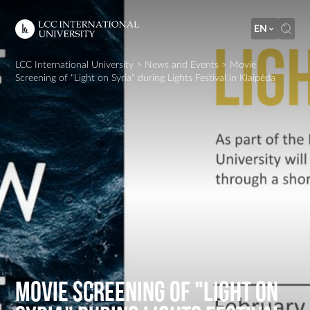
EN
LCC International University
>
News and Events
>
Movie
Screening of "Light on Syria" during Lights Festival in Klaipėda
Movie Screening of "Light on