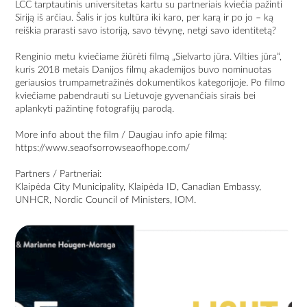
LCC tarptautinis universitetas kartu su partneriais kviečia pažinti
Siriją iš arčiau. Šalis ir jos kultūra iki karo, per karą ir po jo – ką
reiškia prarasti savo istoriją, savo tėvynę, netgi savo identitetą?
Renginio metu kviečiame žiūrėti filmą „Sielvarto jūra. Vilties jūra“,
kuris 2018 metais Danijos filmų akademijos buvo nominuotas
geriausios trumpametražinės dokumentikos kategorijoje. Po filmo
kviečiame pabendrauti su Lietuvoje gyvenančiais sirais bei
aplankyti pažintinę fotografijų parodą.
More info about the film / Daugiau info apie filmą:
https://www.seaofsorrowseaofhope.com/
Partners / Partneriai:
Klaipėda City Municipality, Klaipėda ID, Canadian Embassy,
UNHCR, Nordic Council of Ministers, IOM.