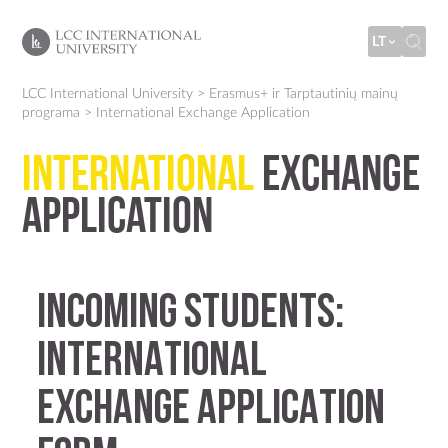
LT
LCC International University
>
Erasmus+ ir Tarptautinių mainų
programa
>
International Exchange Application
International
Exchange
Application