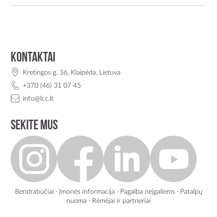
Kontaktai
Kretingos g. 36, Klaipėda, Lietuva
+370 (46) 31 07 45
info@lcc.lt
Sekite mus
Bendrabučiai
·
Įmonės informacija
·
Pagalba neįgaliems
·
Patalpų
nuoma
·
Rėmėjai ir partneriai