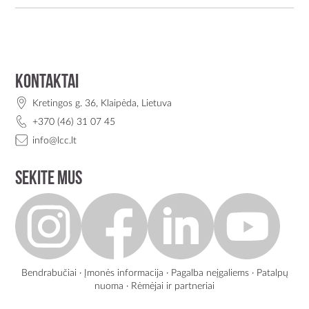
Kontaktai
Kretingos g. 36, Klaipėda, Lietuva
+370 (46) 31 07 45
info@lcc.lt
Sekite mus
Bendrabučiai
·
Įmonės informacija
·
Pagalba neįgaliems
·
Patalpų
nuoma
·
Rėmėjai ir partneriai