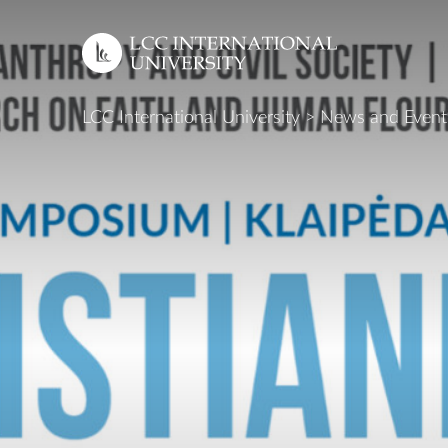
LCC International University
>
News and Event