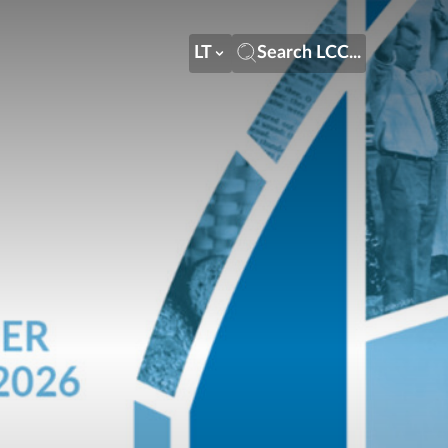
LT
Search LCC...