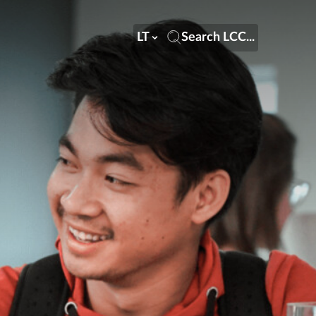
LT
Search LCC...