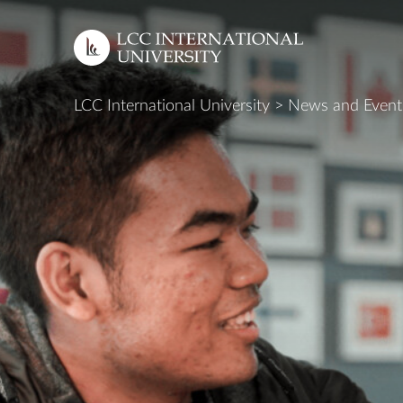
LCC International University
>
News and Event