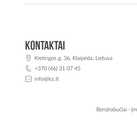
Kontaktai
Kretingos g. 36, Klaipėda, Lietuva
+370 (46) 31 07 45
info@lcc.lt
Bendrabučiai
·
Įm