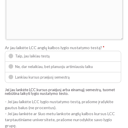
Ar jau laikėte LCC anglų kalbos lygio nustatymo testą?
*
Taip, jau laikiau testą
Ne, dar nelaikiau, bet planuoju artimiausiu laiku
Lankiau kursus praėjusį semestrą
Jei jau lankėte LCC kursus praėjusį arba einamąjį semestrą, tuomet
nebūtina laikyti lygio nustatymo testo.
- Jei jau laikėte LCC lygio nustatymo testą, prašome įrašykite
gautus balus (ne procentus).
- Jei jau lankėte ar šiuo metu lankote anglų kalbos kursus LCC
tarptautiniame universitete, prašome nurodykite savo lygio
grupę.