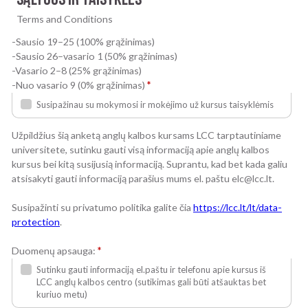
SĄLYGOS IR TAISYKLĖS
Terms and Conditions
-Sausio 19–25 (100% grąžinimas)
-Sausio 26–vasario 1 (50% grąžinimas)
-Vasario 2–8 (25% grąžinimas)
-Nuo vasario 9 (0% grąžinimas)
*
Susipažinau su mokymosi ir mokėjimo už kursus taisyklėmis
Užpildžius šią anketą anglų kalbos kursams LCC tarptautiniame
universitete, sutinku gauti visą informaciją apie anglų kalbos
kursus bei kitą susijusią informaciją. Suprantu, kad bet kada galiu
atsisakyti gauti informaciją parašius mums el. paštu elc@lcc.lt.
Susipažinti su privatumo politika galite čia
https://lcc.lt/lt/data-
protection
.
Duomenų apsauga:
*
Sutinku gauti informaciją el.paštu ir telefonu apie kursus iš
LCC anglų kalbos centro (sutikimas gali būti atšauktas bet
kuriuo metu)